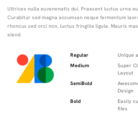
Ultrices nulla euvenenatis dui. Praesent luctus urna eu
Curabitur sed magna accumsan neque fermentum laore
rhoncus sed orci non, luctus fringilla ligula. Mauris mas
elend.
Regular
Unique 
Medium
Super C
Layout
SemiBold
Awesome
Design
Bold
Easily c
files