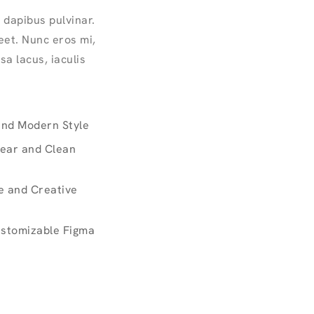
 dapibus pulvinar.
et. Nunc eros mi,
sa lacus, iaculis
and Modern Style
lear and Clean
 and Creative
ustomizable Figma