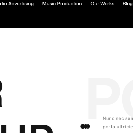
ia Advertising
Music Production
Our Works
Blog
P
R
Nunc nec sem
porta ultrici