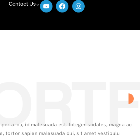
Contact Us
ORTF
per arcu, id malesuada est. Integer sodales, magna ac
es, tortor sapien malesuada dui, sit amet vestibulu