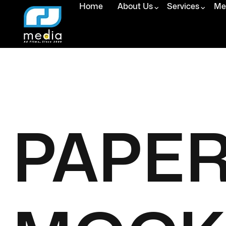
Home
About Us
Services
Med
PAPE