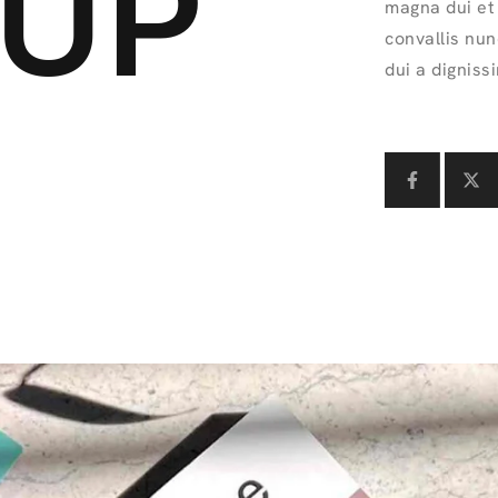
UP
magna dui et 
convallis nun
dui a digniss