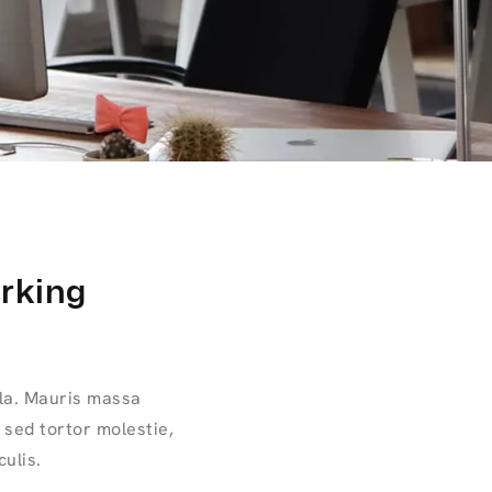
orking
ula. Mauris massa
 sed tortor molestie,
ulis.