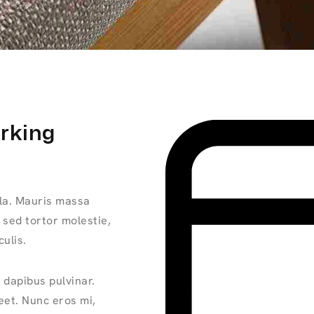
orking
ula. Mauris massa
 sed tortor molestie,
ulis.
 dapibus pulvinar.
et. Nunc eros mi,