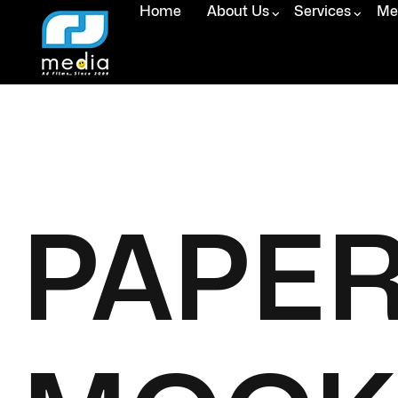
Home
About Us
Services
Med
PAPE