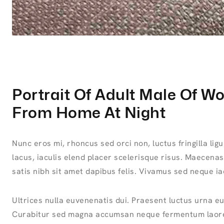
Portrait Of Adult Male Of W
From Home At Night
Nunc eros mi, rhoncus sed orci non, luctus fringilla lig
lacus, iaculis elend placer scelerisque risus. Maecenas
satis nibh sit amet dapibus felis. Vivamus sed neque iac
Ultrices nulla euvenenatis dui. Praesent luctus urna eu
Curabitur sed magna accumsan neque fermentum laore