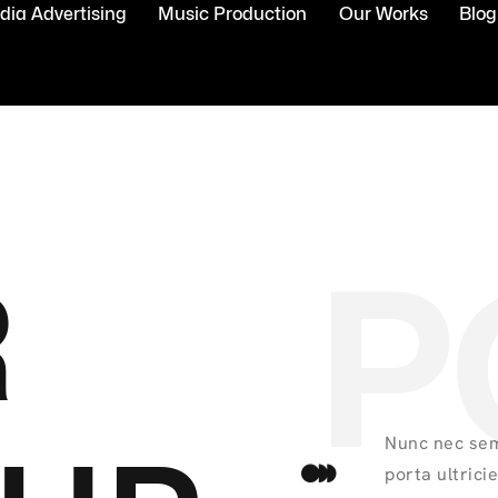
ia Advertising
Music Production
Our Works
Blog
P
R
Nunc nec sem
porta ultrici