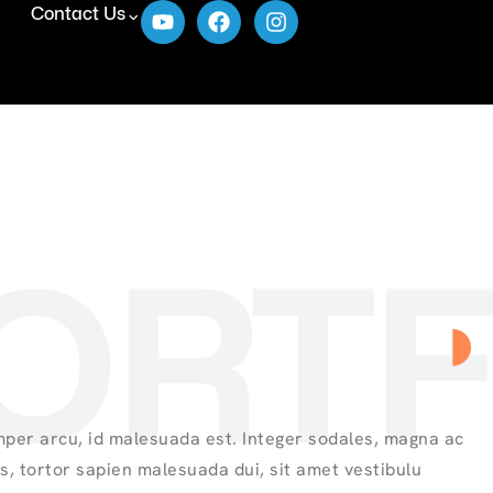
Contact Us
ORTF
per arcu, id malesuada est. Integer sodales, magna ac
es, tortor sapien malesuada dui, sit amet vestibulu