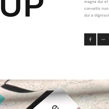
UP
magna dui et 
convallis nun
dui a digniss